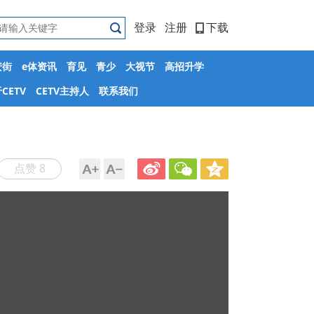
登录
注册
下载
安街
e体资讯
育见
青少
大视节
高招升学
CETV
CETV主持人
联系我们
点赞 8