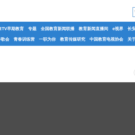
CETV早期教育
专题
全国教育新闻联播
教育新闻直播间
e视界
长
春歌会
青春训练营
一职为你
教育传媒研究
中国教育电视协会
关于