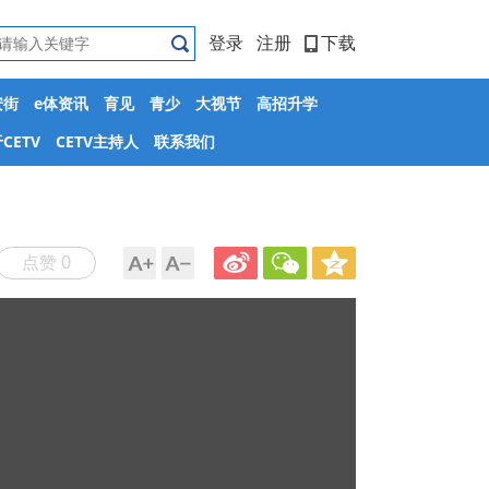
登录
注册
下载
安街
e体资讯
育见
青少
大视节
高招升学
CETV
CETV主持人
联系我们
点赞 0