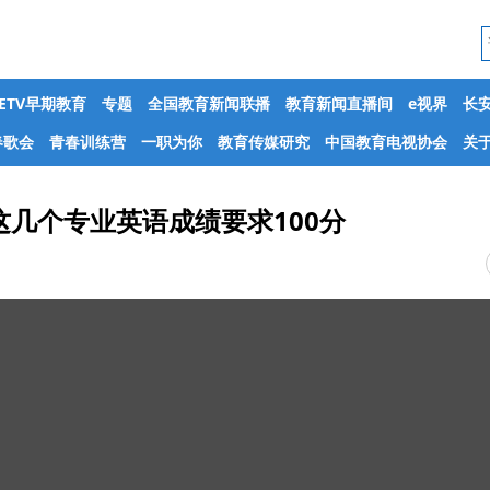
CETV早期教育
专题
全国教育新闻联播
教育新闻直播间
e视界
长
春歌会
青春训练营
一职为你
教育传媒研究
中国教育电视协会
关于
几个专业英语成绩要求100分