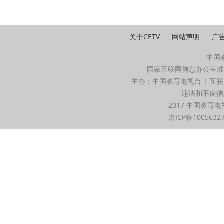
关于CETV
网站声明
广
中国
国家互联网信息办公室准
主办：中国教育电视台 | 互联
违法和不良信息举
2017 中国教育电
京ICP备1005632