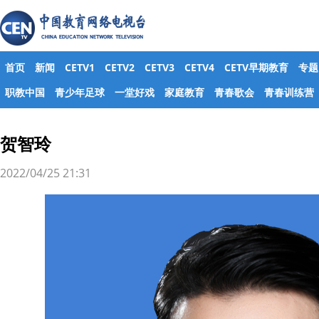
首页
新闻
CETV1
CETV2
CETV3
CETV4
CETV早期教育
专题
职教中国
青少年足球
一堂好戏
家庭教育
青春歌会
青春训练营
贺智玲
2022/04/25 21:31