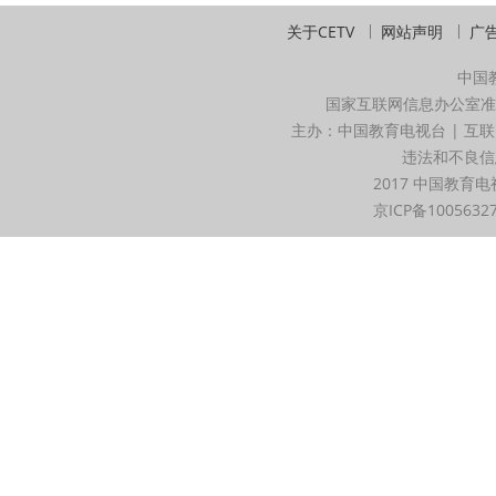
关于CETV
网站声明
广
中国
国家互联网信息办公室准
主办：中国教育电视台 | 互联
违法和不良信息举
2017 中国教育电
京ICP备1005632