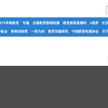
CETV早期教育
专题
全国教育新闻联播
教育新闻直播间
e视界
长
春歌会
青春训练营
一职为你
教育传媒研究
中国教育电视协会
关于