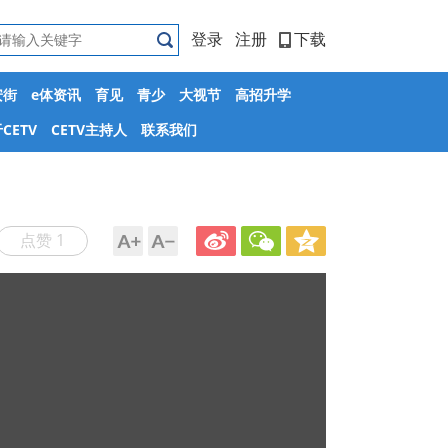
登录
注册
下载
安街
e体资讯
育见
青少
大视节
高招升学
CETV
CETV主持人
联系我们
点赞 1