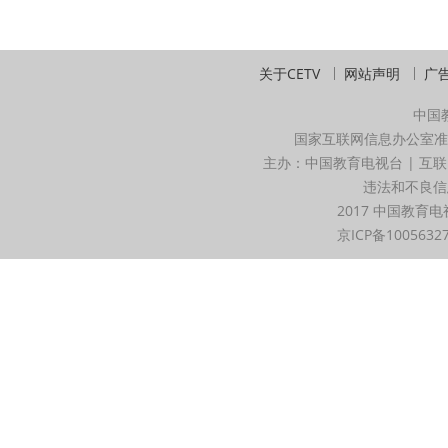
关于CETV
网站声明
广
中国
国家互联网信息办公室准
主办：中国教育电视台 | 互联
违法和不良信息举
2017 中国教育电
京ICP备1005632