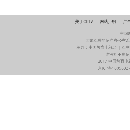
关于CETV
网站声明
广
中国
国家互联网信息办公室准
主办：中国教育电视台 | 互联
违法和不良信息举
2017 中国教育电
京ICP备1005632