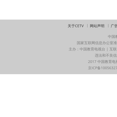
关于CETV
网站声明
广
中国
国家互联网信息办公室准
主办：中国教育电视台 | 互联
违法和不良信息举
2017 中国教育电
京ICP备1005632