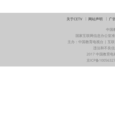
关于CETV
网站声明
广
中国
国家互联网信息办公室准
主办：中国教育电视台 | 互联
违法和不良信息举
2017 中国教育电
京ICP备1005632