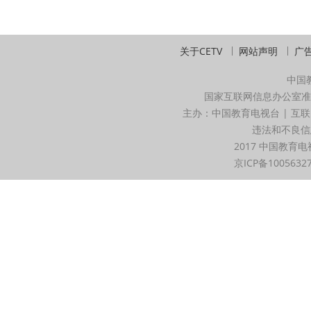
关于CETV
网站声明
广
中国
国家互联网信息办公室准
主办：中国教育电视台 | 互联
违法和不良信息举
2017 中国教育电
京ICP备1005632