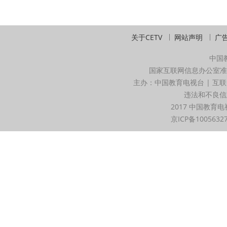
关于CETV
网站声明
广
中国
国家互联网信息办公室准
主办：中国教育电视台 | 互联
违法和不良信息举
2017 中国教育电
京ICP备1005632