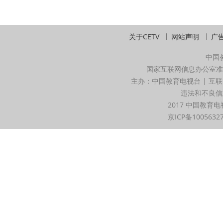
关于CETV
网站声明
广
中国
国家互联网信息办公室准
主办：中国教育电视台 | 互联
违法和不良信息举
2017 中国教育电
京ICP备1005632