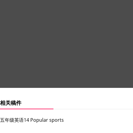
相关稿件
五年级英语14 Popular sports