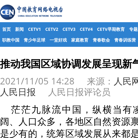
首页
新闻
CETV1
CETV2
CETV3
CETV4
CETV早期教育
专题
职教中国
青少年足球
一堂好戏
家庭教育
青春歌会
青春训练营
推动我国区域协调发展呈现新
2021/11/05 14:28 来源：
人民
人民日报
人民日报评论员
茫茫九脉流中国，纵横当有
阔、人口众多，各地区自然资源
是少有的，统筹区域发展从来都