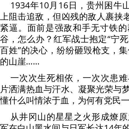
1934年10月16日，贵州困牛
上阻击追敌，但凶残的敌人裹挟老
紧逼。面前是强敌和手无寸铁的
谷，怎么办？红军战士抱定“宁
百姓”的决心，纷纷砸毁枪支，集
的山崖……
一次次生死相依，一次次患难
片洒满热血与汗水、凝聚光荣与
懂什么叫情浓于血，为何有党民
从井冈山的星星之火形成燎原
军在白山黑水间与日军长达14年