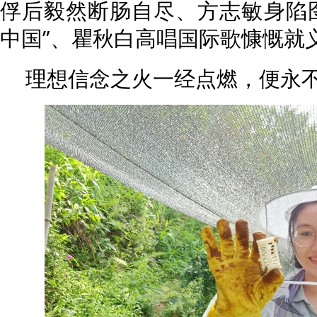
俘后毅然断肠自尽、方志敏身陷
中国”、瞿秋白高唱国际歌慷慨就
理想信念之火一经点燃，便永