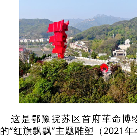
这是鄂豫皖苏区首府革命博
的“红旗飘飘”主题雕塑（2021