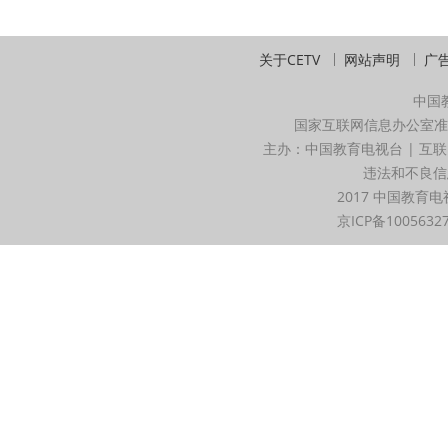
关于CETV
网站声明
广
中国
国家互联网信息办公室准
主办：中国教育电视台 | 互联
违法和不良信息举
2017 中国教育电
京ICP备1005632