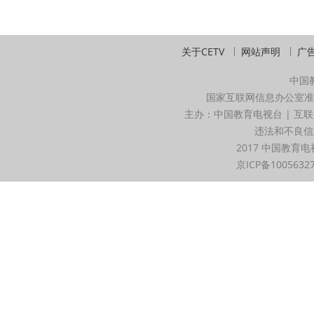
关于CETV
网站声明
广
中国
国家互联网信息办公室准
主办：中国教育电视台 | 互联
违法和不良信息举
2017 中国教育电
京ICP备1005632