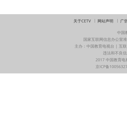
关于CETV
网站声明
广
中国
国家互联网信息办公室准
主办：中国教育电视台 | 互联
违法和不良信息举
2017 中国教育电
京ICP备1005632