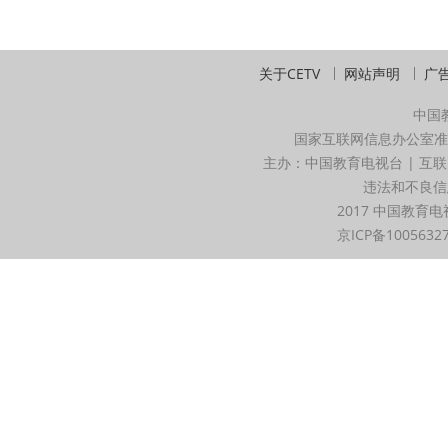
关于CETV
网站声明
广
中国
国家互联网信息办公室准
主办：中国教育电视台 | 互联
违法和不良信息举
2017 中国教育电
京ICP备1005632