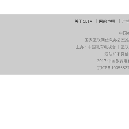
关于CETV
网站声明
广
中国
国家互联网信息办公室准
主办：中国教育电视台 | 互联
违法和不良信息举
2017 中国教育电
京ICP备1005632