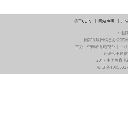
关于CETV
网站声明
广
中国
国家互联网信息办公室准
主办：中国教育电视台 | 互联
违法和不良信息举
2017 中国教育电
京ICP备1005632