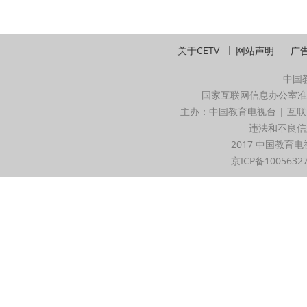
关于CETV
网站声明
广
中国
国家互联网信息办公室准
主办：中国教育电视台 | 互联
违法和不良信息举
2017 中国教育电
京ICP备1005632