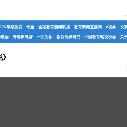
CETV早期教育
专题
全国教育新闻联播
教育新闻直播间
e视界
长
春歌会
青春训练营
一职为你
教育传媒研究
中国教育电视协会
关于
说》