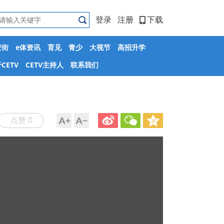
登录
注册
下载
安街
e体资讯
育见
青少
大视节
高招升学
CETV
CETV主持人
联系我们
点赞 0