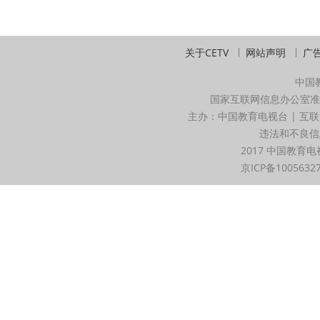
关于CETV
网站声明
广
中国
国家互联网信息办公室准
主办：中国教育电视台 | 互联
违法和不良信息举
2017 中国教育电
京ICP备1005632