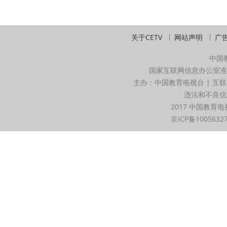
关于CETV
网站声明
广
中国
国家互联网信息办公室准
主办：中国教育电视台 | 互联
违法和不良信息举
2017 中国教育电
京ICP备1005632