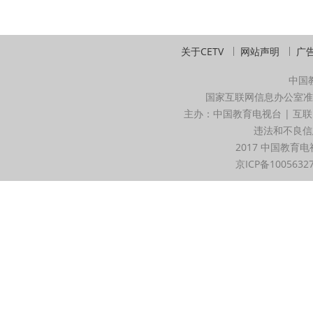
关于CETV
网站声明
广
中国
国家互联网信息办公室准
主办：中国教育电视台 | 互联
违法和不良信息举
2017 中国教育电
京ICP备1005632