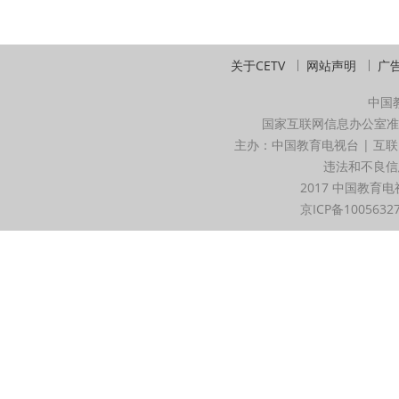
关于CETV
网站声明
广
中国
国家互联网信息办公室准
主办：中国教育电视台 | 互联
违法和不良信息举
2017 中国教育电
京ICP备1005632