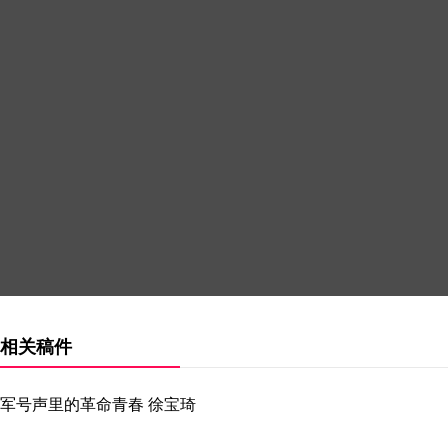
相关稿件
军号声里的革命青春 徐宝琦