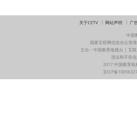
关于CETV
网站声明
广
中国
国家互联网信息办公室准
主办：中国教育电视台 | 互联
违法和不良信息举
2017 中国教育电
京ICP备1005632