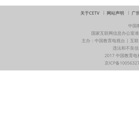
关于CETV
网站声明
广
中国
国家互联网信息办公室准
主办：中国教育电视台 | 互联
违法和不良信息举
2017 中国教育电
京ICP备1005632