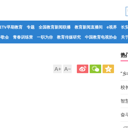
CETV早期教育
专题
全国教育新闻联播
教育新闻直播间
e视界
长
春歌会
青春训练营
一职为你
教育传媒研究
中国教育电视协会
关于
热
“
校
智
奋斗