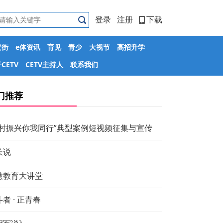
登录
注册
下载
安街
e体资讯
育见
青少
大视节
高招升学
CETV
CETV主持人
联系我们
门推荐
乡村振兴你我同行”典型案例短视频征集与宣传
长说
慧教育大讲堂
者 · 正青春