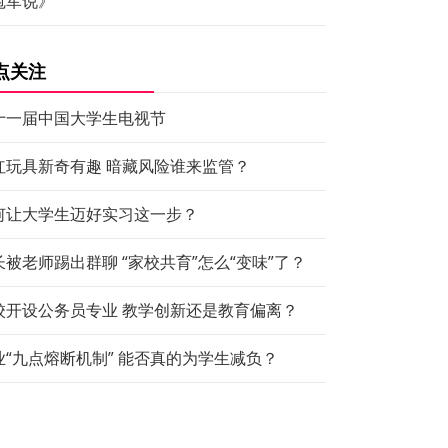
冠军说》
点关注
十一届中国大学生电视节
红玩具新奇有趣 暗藏风险谁来监管？
何让大学生迈好实习这一步？
长被老师踢出群聊 “家校共育”怎么“变味”了？
校开设公务员专业 教学创新还是教育偏离？
业“九点熔断机制” 能否真的为学生减负？