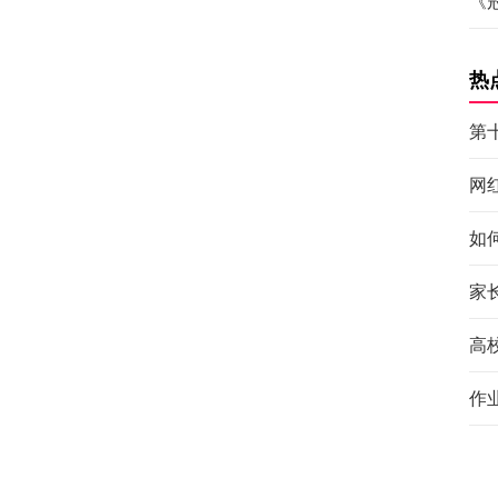
《
热
第
网
如
家
高
作