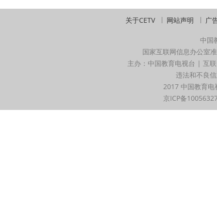
关于CETV
网站声明
广
中国
国家互联网信息办公室准
主办：中国教育电视台 | 互联
违法和不良信息举
2017 中国教育电
京ICP备1005632