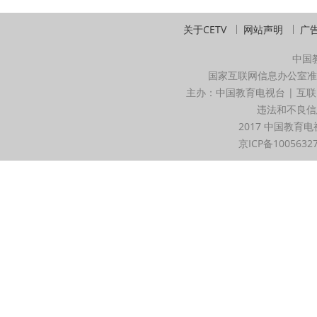
关于CETV
网站声明
广
中国
国家互联网信息办公室准
主办：中国教育电视台 | 互联
违法和不良信息举
2017 中国教育电
京ICP备1005632