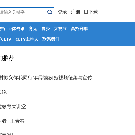
登录
注册
下载
安街
e体资讯
育见
青少
大视节
高招升学
CETV
CETV主持人
联系我们
门推荐
乡村振兴你我同行”典型案例短视频征集与宣传
长说
慧教育大讲堂
者 · 正青春