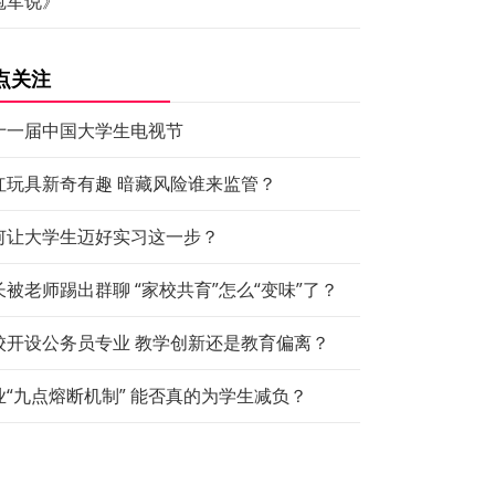
冠军说》
点关注
十一届中国大学生电视节
红玩具新奇有趣 暗藏风险谁来监管？
何让大学生迈好实习这一步？
长被老师踢出群聊 “家校共育”怎么“变味”了？
校开设公务员专业 教学创新还是教育偏离？
业“九点熔断机制” 能否真的为学生减负？