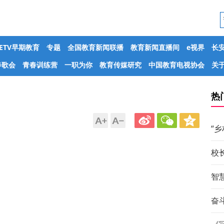
CETV早期教育
专题
全国教育新闻联播
教育新闻直播间
e视界
长
春歌会
青春训练营
一职为你
教育传媒研究
中国教育电视协会
关于
热
“
校
智
奋斗