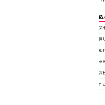
《
热
第
网
如
家
高
作