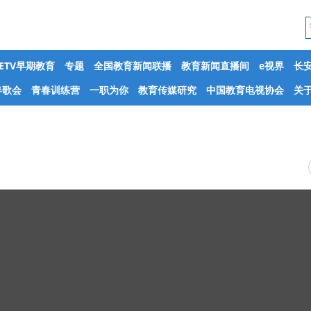
CETV早期教育
专题
全国教育新闻联播
教育新闻直播间
e视界
长
春歌会
青春训练营
一职为你
教育传媒研究
中国教育电视协会
关于