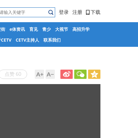
登录
注册
下载
安街
e体资讯
育见
青少
大视节
高招升学
CETV
CETV主持人
联系我们
点赞 60