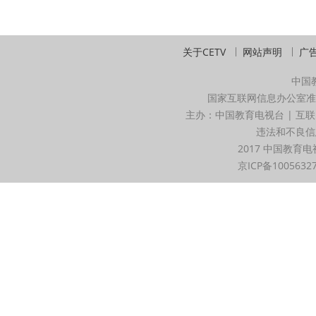
关于CETV
网站声明
广
中国
国家互联网信息办公室准
主办：中国教育电视台 | 互联
违法和不良信息举
2017 中国教育电
京ICP备1005632