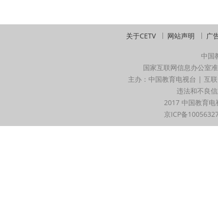
关于CETV
网站声明
广
中国
国家互联网信息办公室准
主办：中国教育电视台 | 互联
违法和不良信息举
2017 中国教育电
京ICP备1005632