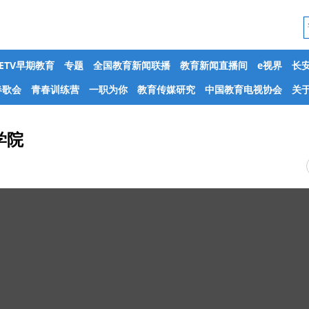
CETV早期教育
专题
全国教育新闻联播
教育新闻直播间
e视界
长
春歌会
青春训练营
一职为你
教育传媒研究
中国教育电视协会
关于
学院