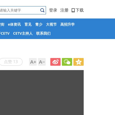
登录
注册
下载
安街
e体资讯
育见
青少
大视节
高招升学
CETV
CETV主持人
联系我们
点赞 13