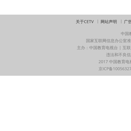
关于CETV
网站声明
广
中国
国家互联网信息办公室准
主办：中国教育电视台 | 互联
违法和不良信息举
2017 中国教育电
京ICP备1005632