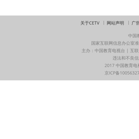
关于CETV
网站声明
广
中国
国家互联网信息办公室准
主办：中国教育电视台 | 互联
违法和不良信息举
2017 中国教育电
京ICP备1005632