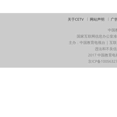
关于CETV
网站声明
广
中国
国家互联网信息办公室准
主办：中国教育电视台 | 互联
违法和不良信息举
2017 中国教育电
京ICP备1005632