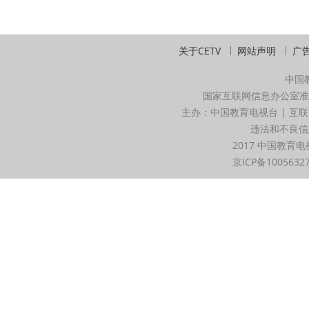
关于CETV
网站声明
广
中国
国家互联网信息办公室准
主办：中国教育电视台 | 互联
违法和不良信息举
2017 中国教育电
京ICP备1005632