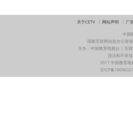
关于CETV
网站声明
广
中国
国家互联网信息办公室准
主办：中国教育电视台 | 互联
违法和不良信息举
2017 中国教育电
京ICP备1005632