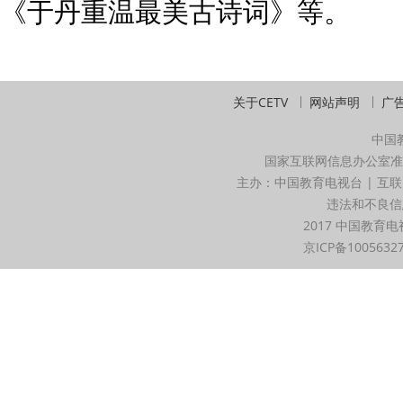
《于丹重温最美古诗词》等。
关于CETV
网站声明
广
中国
国家互联网信息办公室准
主办：中国教育电视台 | 互联
违法和不良信息举
2017 中国教育电
京ICP备1005632