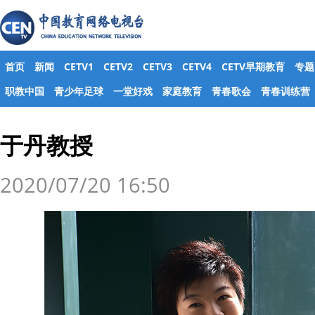
首页
新闻
CETV1
CETV2
CETV3
CETV4
CETV早期教育
专题
职教中国
青少年足球
一堂好戏
家庭教育
青春歌会
青春训练营
于丹教授
2020/07/20 16:50