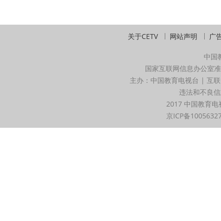
关于CETV
网站声明
广
中国
国家互联网信息办公室准
主办：中国教育电视台 | 互联
违法和不良信息举
2017 中国教育电
京ICP备1005632