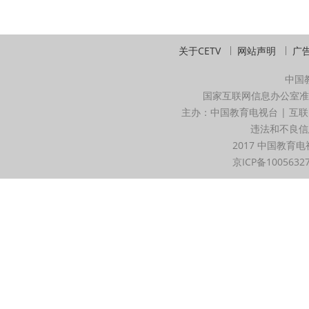
关于CETV
网站声明
广
中国
国家互联网信息办公室准
主办：中国教育电视台 | 互联
违法和不良信息举
2017 中国教育电
京ICP备1005632