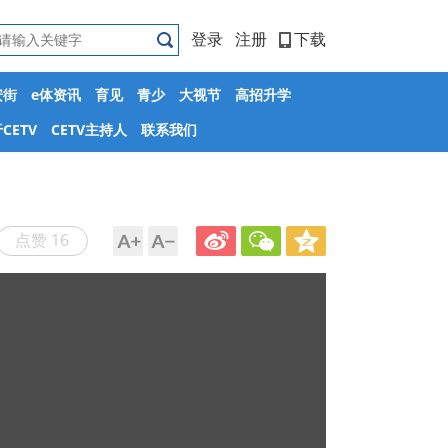
登录
注册
下载
安街
e体资讯
育见
青少
大视节
高招升学
CETV
CETV主持人
联系我们
点赞 16