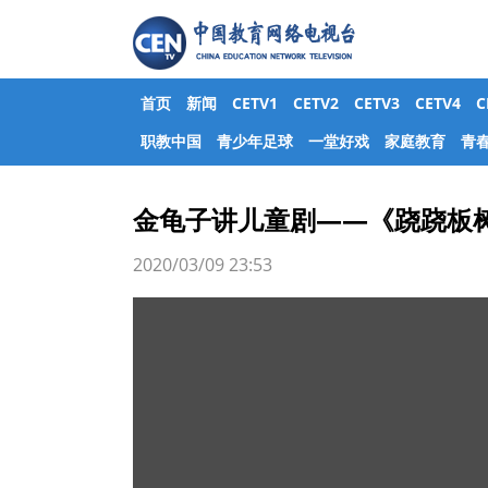
首页
新闻
CETV1
CETV2
CETV3
CETV4
职教中国
青少年足球
一堂好戏
家庭教育
青
金龟子讲儿童剧——《跷跷板
2020/03/09 23:53