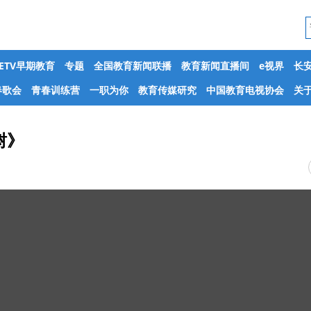
CETV早期教育
专题
全国教育新闻联播
教育新闻直播间
e视界
长
春歌会
青春训练营
一职为你
教育传媒研究
中国教育电视协会
关于
树》