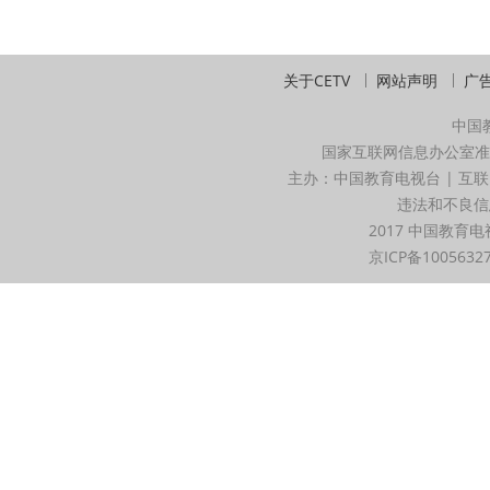
关于CETV
网站声明
广
中国
国家互联网信息办公室准
主办：中国教育电视台 | 互联
违法和不良信息举
2017 中国教育电
京ICP备1005632