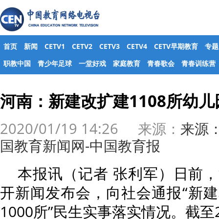
首页
新闻
CETV1
CETV2
CETV3
CETV4
CETV早期教育
专题
职教中国
青少年足球
一堂好戏
家庭教育
青春歌会
青春训练营
河南：新建改扩建1108所幼
2020/01/19 14:26 来源：
来源
国教育新闻网-中国教育报
本报讯（记者 张利军）日前
开新闻发布会，向社会通报“新
1000所”民生实事落实情况。截至2