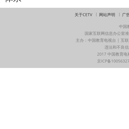
关于CETV
网站声明
广
中国
国家互联网信息办公室准
主办：中国教育电视台 | 互联
违法和不良信息举
2017 中国教育电
京ICP备1005632