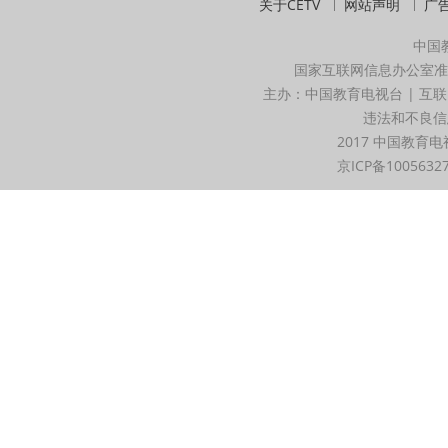
关于CETV
网站声明
广
中国
国家互联网信息办公室准
主办：中国教育电视台 | 互联
违法和不良信息举
2017 中国教育电
京ICP备1005632