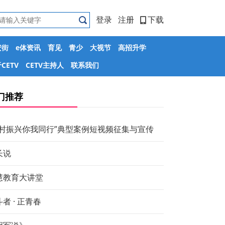
登录
注册
下载
安街
e体资讯
育见
青少
大视节
高招升学
CETV
CETV主持人
联系我们
门推荐
乡村振兴你我同行”典型案例短视频征集与宣传
长说
慧教育大讲堂
者 · 正青春