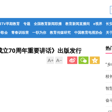
CETV早期教育
专题
全国教育新闻联播
教育新闻直播间
e视界
长
春歌会
青春训练营
一职为你
教育传媒研究
中国教育电视协会
关于
热
立70周年重要讲话》出版发行
“
校
智
奋斗