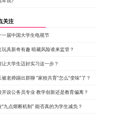
冠军说》
点关注
十一届中国大学生电视节
红玩具新奇有趣 暗藏风险谁来监管？
何让大学生迈好实习这一步？
长被老师踢出群聊 “家校共育”怎么“变味”了？
校开设公务员专业 教学创新还是教育偏离？
业“九点熔断机制” 能否真的为学生减负？