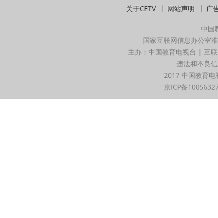
关于CETV
网站声明
广
中国
国家互联网信息办公室准
主办：中国教育电视台 | 互联
违法和不良信息举
2017 中国教育电
京ICP备1005632